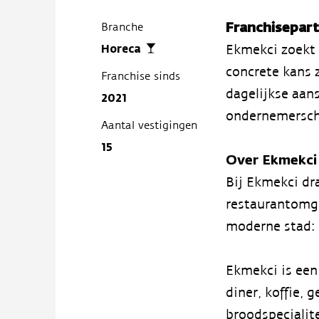
Franchisepar
Branche
Horeca
Ekmekci zoekt 
concrete kans 
Franchise sinds
dagelijkse aan
2021
ondernemerscha
Aantal vestigingen
15
Over Ekmekci
Bij Ekmekci dr
restaurantomge
moderne stad:
Ekmekci is een
diner, koffie,
broodspecialit