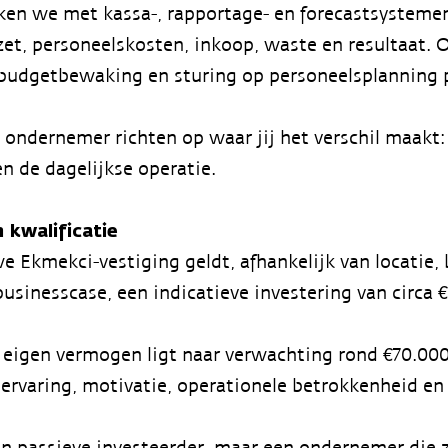
en we met kassa-, rapportage- en forecastsysteme
t, personeelskosten, inkoop, waste en resultaat. 
budgetbewaking en sturing op personeelsplanning p
ls ondernemer richten op waar jij het verschil maakt: 
n de dagelijkse operatie.
 kwalificatie
e Ekmekci-vestiging geldt, afhankelijk van locatie,
businesscase, een indicatieve investering van circa 
eigen vermogen ligt naar verwachting rond €70.000 
 ervaring, motivatie, operationele betrokkenheid en 
n passieve investeerder, maar een ondernemer die zi