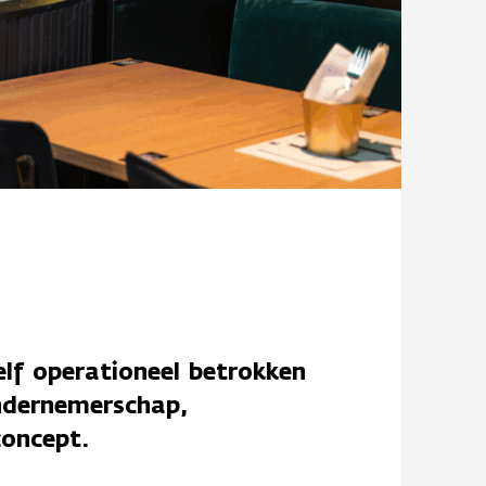
elf operationeel betrokken
ondernemerschap,
concept.