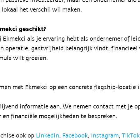
lokaal het verschil wil maken.
kmekci geschikt?
j Ekmekci als je ervaring hebt als ondernemer of lei
 operatie, gastvrijheid belangrijk vindt, financiee
mule wilt groeien.
emen met Ekmekci op een concrete flagship-locatie
blijvend informatie aan. We nemen contact met je o
r en financiële mogelijkheden te bespreken.
nchise ook op
LinkedIn
,
Facebook
,
Instagram
,
TikTo