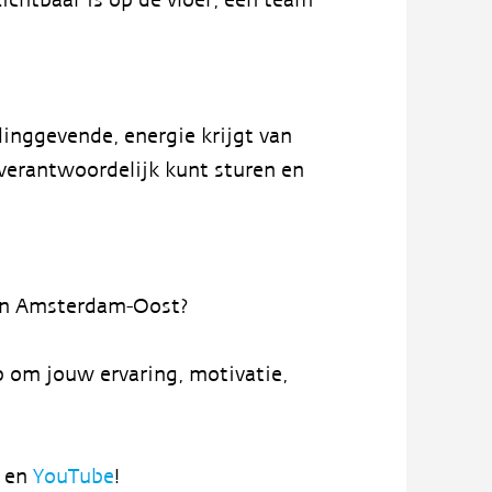
dinggevende, energie krijgt van
l verantwoordelijk kunt sturen en
 in Amsterdam-Oost?
p om jouw ervaring, motivatie,
k
en
YouTube
!