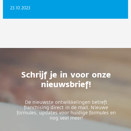
23.10.2023
Schrijf je in voor onze
nieuwsbrief!
De nieuwste ontwikkelingen betreft
franchising direct in de mail. Nieuwe
formules, updates voor huidige formules en
nog veel meer!