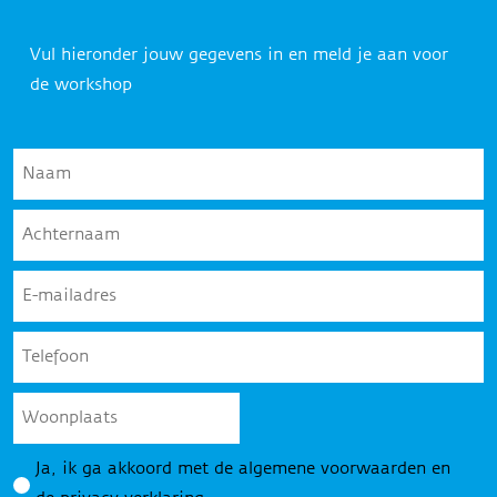
Vul hieronder jouw gegevens in en meld je aan voor
de workshop
Naam
*
Achternaam
*
E-
mailadres
*
Telefoon
*
Woonplaats
Privacy
Ja, ik ga akkoord met de algemene voorwaarden en
*