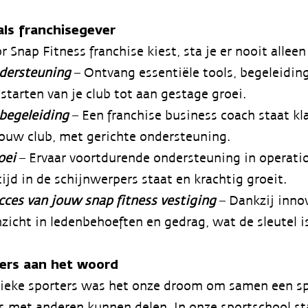
als franchisegever
 Snap Fitness franchise kiest, sta je er nooit alleen
ndersteuning
– Ontvang essentiële tools, begeleiding
 starten van je club tot aan gestage groei.
begeleiding
– Een franchise business coach staat kla
ouw club, met gerichte ondersteuning.
oei
– Ervaar voortdurende ondersteuning in operati
tijd in de schijnwerpers staat en krachtig groeit.
ucces van jouw snap fitness vestiging
– Dankzij innov
zicht in ledenbehoeften en gedrag, wat de sleutel i
ers aan het woord
tieke sporters was het onze droom om samen een s
ks met anderen kunnen delen. In onze sportschool s