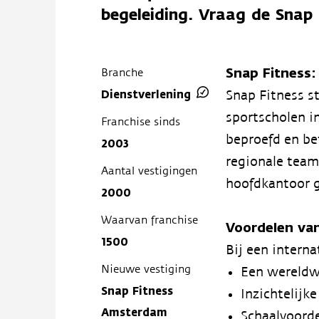
begeleiding. Vraag de Snap 
Snap Fitness:
Branche
Dienstverlening
Snap Fitness s
sportscholen i
Franchise sinds
beproefd en be
2003
regionale teams
Aantal vestigingen
hoofdkantoor g
2000
Waarvan franchise
Voordelen va
1500
Bij een intern
Nieuwe vestiging
Een wereldw
Snap Fitness
Inzichtelijke
Amsterdam
Schaalvoord