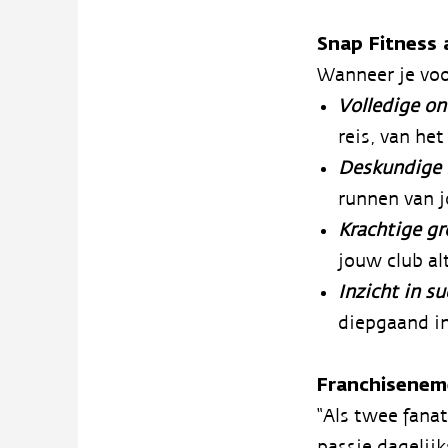
Snap Fitness 
Wanneer je voor
Volledige o
reis, van het
Deskundige 
runnen van j
Krachtige gr
jouw club al
Inzicht in s
diepgaand in
Franchisenem
“Als twee fana
passie dagelij