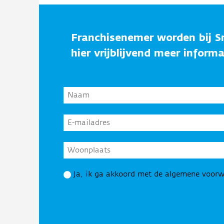
Franchisenemer worden bij S
hier vrijblijvend meer inform
Naam
*
E-
mailadres
*
Woonplaats
Privacy
Ja, ik ga akkoord met de algemene voorw
*