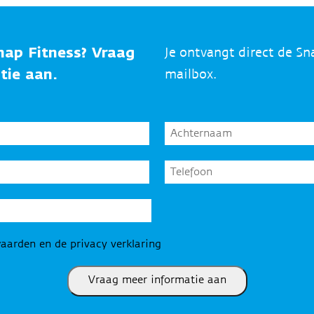
nap Fitness? Vraag
Je ontvangt direct de Sn
atie aan.
mailbox.
Achternaam
*
Telefoon
*
aarden en de privacy verklaring
Vraag meer informatie aan