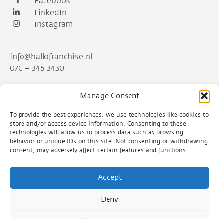
Facebook
LinkedIn
Instagram
info@hallofranchise.nl
070 – 345 3430
Manage Consent
Franchisefactory - Hallo Franchise
Prinses Margrietplantsoen 33
To provide the best experiences, we use technologies like cookies to
2595 AM Den Haag
store and/or access device information. Consenting to these
technologies will allow us to process data such as browsing
behavior or unique IDs on this site. Not consenting or withdrawing
consent, may adversely affect certain features and functions.
Accept
Algemene voorwaarden
Deny
Privacy policy
Cookie policy