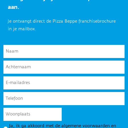
aan.
Je ontvangt direct de Pizza Beppe franchisebrochure
in je mailbox.
Naam
*
Achternaam
*
E-
mailadres
*
Telefoon
*
Woonplaats
Privacy
Ja, ik ga akkoord met de algemene voorwaarden en
*