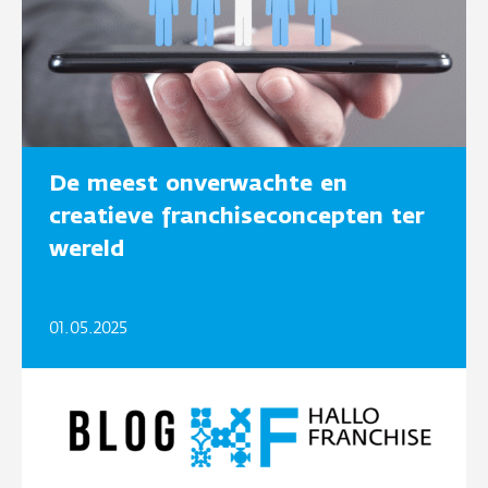
De meest onverwachte en
creatieve franchiseconcepten ter
wereld
01.05.2025