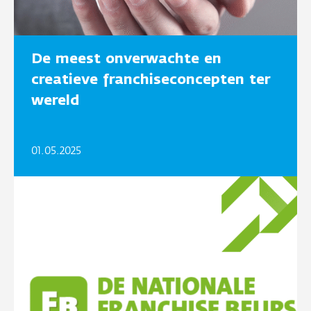
De meest onverwachte en
creatieve franchiseconcepten ter
wereld
01.05.2025