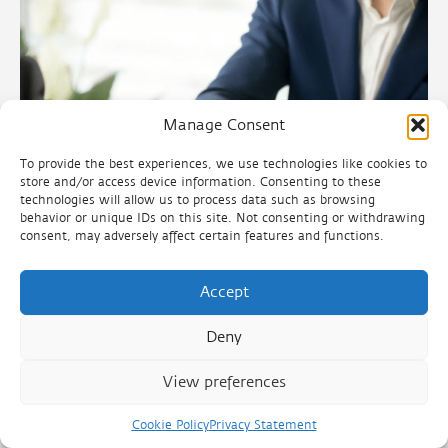
Manage Consent
To provide the best experiences, we use technologies like cookies to
store and/or access device information. Consenting to these
technologies will allow us to process data such as browsing
Franchiserelatie; een ‘life-time
behavior or unique IDs on this site. Not consenting or withdrawing
consent, may adversely affect certain features and functions.
partnership’
Accept
06.08.2024
Deny
View preferences
Cookie Policy
Privacy Statement