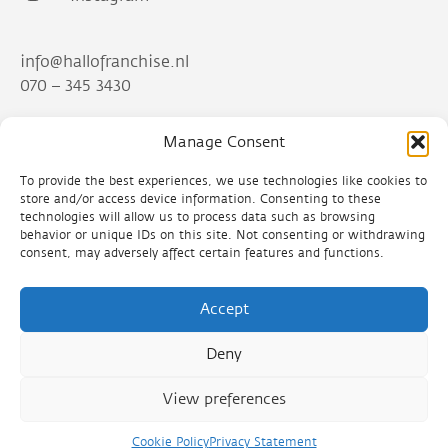
info@hallofranchise.nl
070 – 345 3430
Manage Consent
Franchisefactory - Hallo Franchise
Prinses Margrietplantsoen 33
To provide the best experiences, we use technologies like cookies to
2595 AM Den Haag
store and/or access device information. Consenting to these
technologies will allow us to process data such as browsing
behavior or unique IDs on this site. Not consenting or withdrawing
consent, may adversely affect certain features and functions.
Accept
Algemene voorwaarden
Deny
Privacy policy
Cookie policy
View preferences
Cookie Policy
Privacy Statement