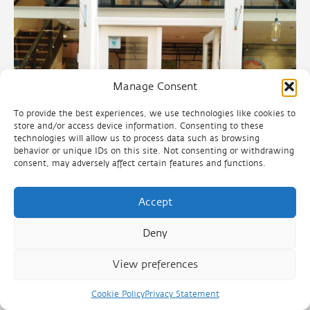
Manage Consent
To provide the best experiences, we use technologies like cookies to
store and/or access device information. Consenting to these
technologies will allow us to process data such as browsing
behavior or unique IDs on this site. Not consenting or withdrawing
consent, may adversely affect certain features and functions.
SLA heeft eindelijk haar deuren
geopend in Leiden!
Accept
Deny
30.03.2023
View preferences
Cookie Policy
Privacy Statement