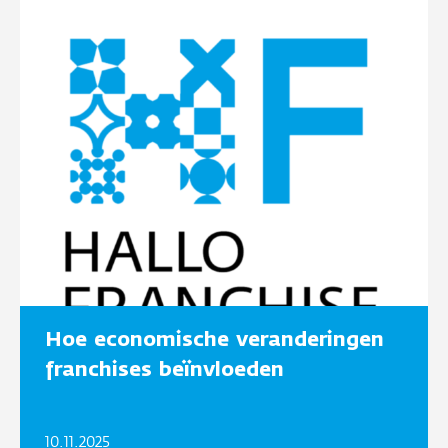
Hoe economische veranderingen
franchises beïnvloeden
10.11.2025